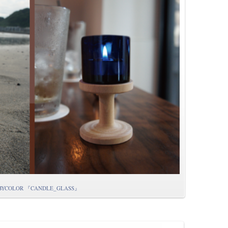
 BYCOLOR 『CANDLE_GLASS』