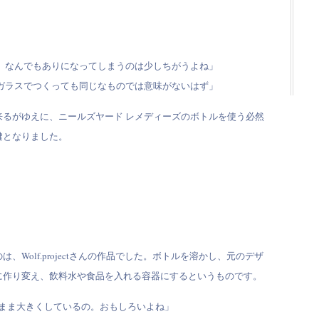
、なんでもありになってしまうのは少しちがうよね」
ガラスでつくっても同じなものでは意味がないはず」
るがゆえに、ニールズヤード レメディーズのボトルを使う必然
鍵となりました。
Wolf.projectさんの作品でした。ボトルを溶かし、元のデザ
に作り変え、飲料水や食品を入れる容器にするというものです。
のまま大きくしているの。おもしろいよね」