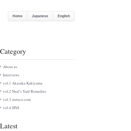
Home
Japanese
English
Category
About us
Interviews
vol.1 Akasaka Kakiyama
vol.2 Neal’s Yard Remedies
vol.3 steteco.com
vol.4 JINS
Latest