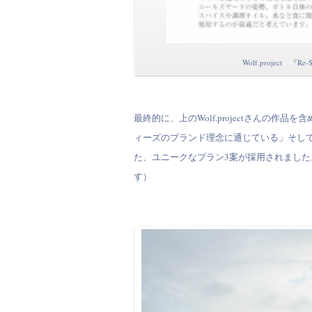
Wolf.project 『Re-
最終的に、上のWolf.projectさんの
ィーズのブランド理念に通じている」そし
た、ユニークなプラン3案が採用されまし
す）