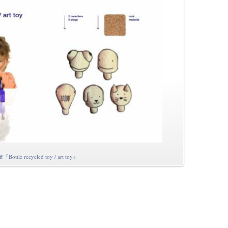
ff『Bottle recycled toy / art toy』