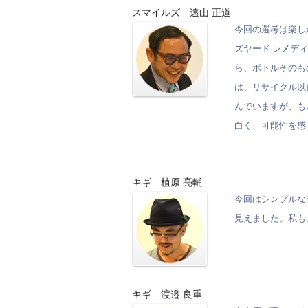
スマイルズ 遠山 正道
今回の選考は楽し
ズヤード レメデ
ら、ボトルそのもの
は、リサイクル以
んでいますが、もと
白く、可能性を感
キギ 植原 亮輔
今回はシンプルな
見えました。私も
キギ 渡邉 良重