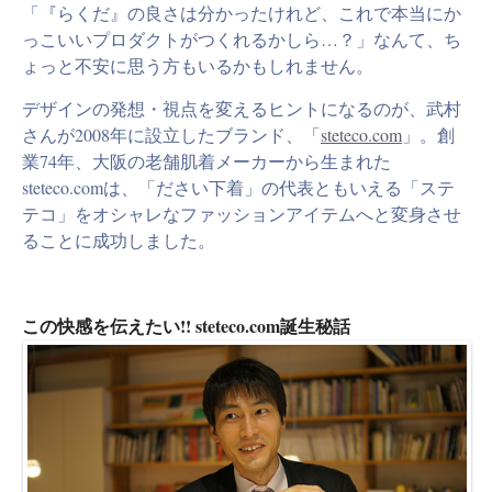
「『らくだ』の良さは分かったけれど、これで本当にか
っこいいプロダクトがつくれるかしら…？」なんて、ち
ょっと不安に思う方もいるかもしれません。
デザインの発想・視点を変えるヒントになるのが、武村
さんが2008年に設立したブランド、「
steteco.com
」。創
業74年、大阪の老舗肌着メーカーから生まれた
steteco.comは、「ださい下着」の代表ともいえる「ステ
テコ」をオシャレなファッションアイテムへと変身させ
ることに成功しました。
この快感を伝えたい!! steteco.com誕生秘話