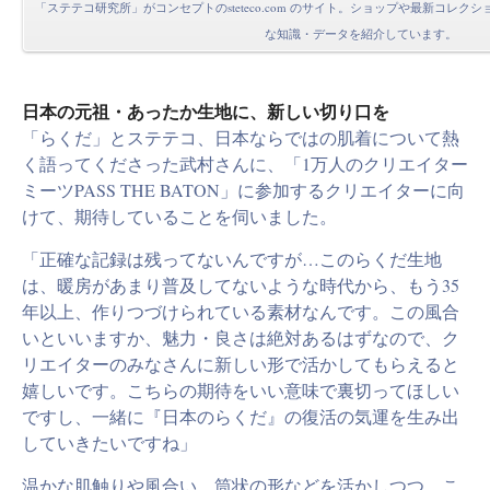
「ステテコ研究所」がコンセプトのsteteco.com のサイト。ショップや最新コレ
な知識・データを紹介しています。
日本の元祖・あったか生地に、新しい切り口を
「らくだ」とステテコ、日本ならではの肌着について熱
く語ってくださった武村さんに、「1万人のクリエイター
ミーツPASS THE BATON」に参加するクリエイターに向
けて、期待していることを伺いました。
「正確な記録は残ってないんですが…このらくだ生地
は、暖房があまり普及してないような時代から、もう35
年以上、作りつづけられている素材なんです。この風合
いといいますか、魅力・良さは絶対あるはずなので、ク
リエイターのみなさんに新しい形で活かしてもらえると
嬉しいです。こちらの期待をいい意味で裏切ってほしい
ですし、一緒に『日本のらくだ』の復活の気運を生み出
していきたいですね」
温かな肌触りや風合い、筒状の形などを活かしつつ、こ