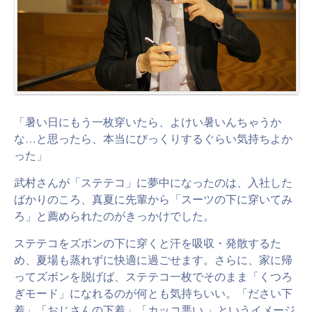
「暑い日にもう一枚穿いたら、よけい暑いんちゃうか
な…と思ったら、本当にびっくりするぐらい気持ちよか
った」
武村さんが「ステテコ」に夢中になったのは、入社した
ばかりのころ、真夏に先輩から「スーツの下に穿いてみ
ろ」と薦められたのがきっかけでした。
ステテコをズボンの下に穿くと汗を吸収・発散するた
め、夏場も蒸れずに快適に過ごせます。さらに、家に帰
ってズボンを脱げば、ステテコ一枚でそのまま「くつろ
ぎモード」になれるのが何とも気持ちいい。「ださい下
着」「おじさんの下着」「カッコ悪い.」というイメージ