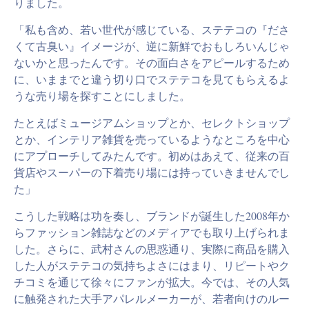
りました。
「私も含め、若い世代が感じている、ステテコの『ださ
くて古臭い』イメージが、逆に新鮮でおもしろいんじゃ
ないかと思ったんです。その面白さをアピールするため
に、いままでと違う切り口でステテコを見てもらえるよ
うな売り場を探すことにしました。
たとえばミュージアムショップとか、セレクトショップ
とか、インテリア雑貨を売っているようなところを中心
にアプローチしてみたんです。初めはあえて、従来の百
貨店やスーパーの下着売り場には持っていきませんでし
た」
こうした戦略は功を奏し、ブランドが誕生した2008年か
らファッション雑誌などのメディアでも取り上げられま
した。さらに、武村さんの思惑通り、実際に商品を購入
した人がステテコの気持ちよさにはまり、リピートやク
チコミを通じて徐々にファンが拡大。今では、その人気
に触発された大手アパレルメーカーが、若者向けのルー