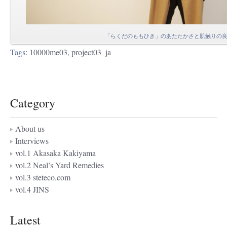
「らくだのももひき」のあたたかさと肌触りの
Tags:
10000me03
,
project03_ja
Category
About us
Interviews
vol.1 Akasaka Kakiyama
vol.2 Neal’s Yard Remedies
vol.3 steteco.com
vol.4 JINS
Latest