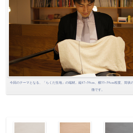
今回のテーマとなる、「らくだ生地」の端材。縦47~59cm、横55~59cm程度、
徴です。